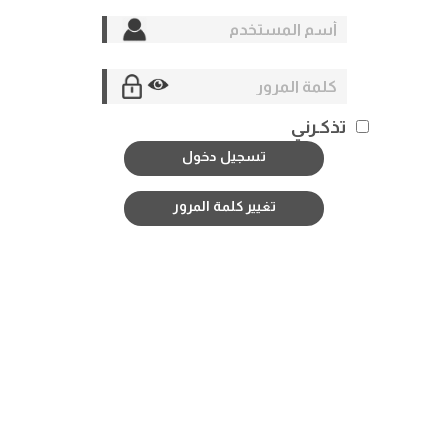
تذكـرني